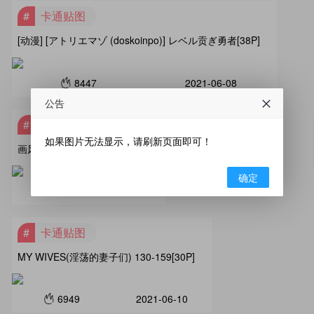
卡通贴图
[动漫] [アトリエマゾ (doskoinpo)] レベル贡ぎ勇者[38P]
8447
2021-06-08
公告
卡通贴图
如果图片无法显示，请刷新页面即可！
画风很不错的日漫第六波[20P]
确定
9057
2021-06-06
卡通贴图
MY WIVES(淫荡的妻子们) 130-159[30P]
6949
2021-06-10